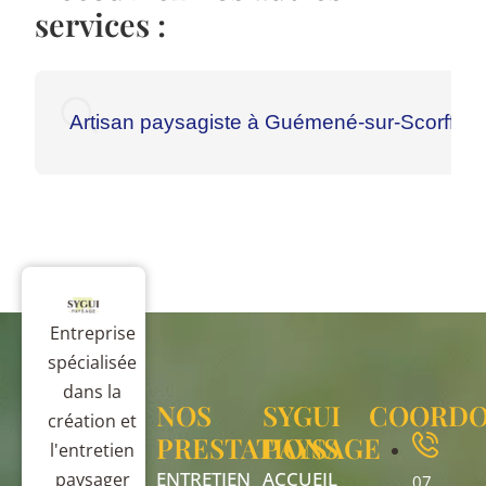
services :
Artisan paysagiste à Guémené-sur-Scorff
Entreprise
spécialisée
dans la
NOS
SYGUI
COORDO
création et
PRESTATIONS
PAYSAGE
l'entretien
ENTRETIEN
ACCUEIL
paysager
07