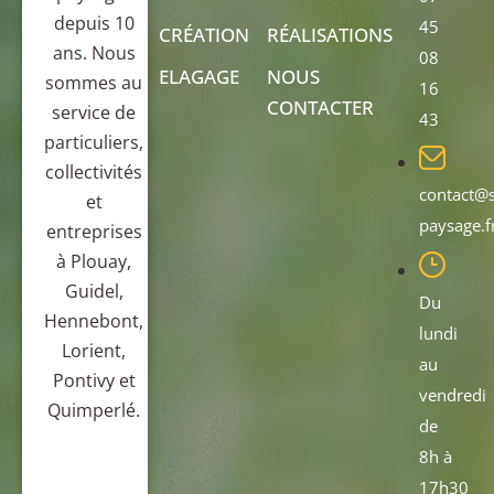
depuis 10
45
CRÉATION
RÉALISATIONS
ans. Nous
08
ELAGAGE
NOUS
sommes au
16
CONTACTER
service de
43
particuliers,
collectivités
contact@s
et
paysage.f
entreprises
à Plouay,
Guidel,
Du
Hennebont,
lundi
Lorient,
au
Pontivy et
vendredi
Quimperlé.
de
8h à
17h30