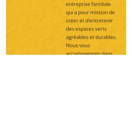
entreprise familiale
qui a pour mission de
créer et d’entretenir
des espaces verts
agréables et durables.
Nous vous
accompagnons dans
la réalisation de vos
projets paysagers de
A à Z.
Votre
paysagiste
assure les travaux de
création et d’entretien
de jardins à
Caudan
,
Guémené-sur-Scorff
,